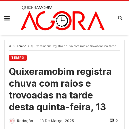
Skip
to
content
Tempo
Quixeramobim registra chuva com raios e trovoadas na tarde desta quinta-feira, 13
TEMPO
Quixeramobim registra
chuva com raios e
trovoadas na tarde
desta quinta-feira, 13
0
Redação
13 De Março, 2025
—