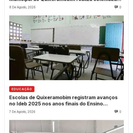
para entrega de comendas e títulos
8 De Agosto, 2026
0
EDUCAÇÃO
Escolas de Quixeramobim registram avanços
no Ideb 2025 nos anos finais do Ensino
Fundamental
7 De Agosto, 2026
0