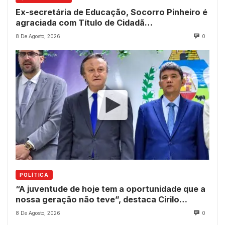
Ex-secretária de Educação, Socorro Pinheiro é
agraciada com Título de Cidadã
Quixeramobinense
8 De Agosto, 2026
0
POLÍTICA
“A juventude de hoje tem a oportunidade que a
nossa geração não teve”, destaca Cirilo
Pimenta durante Sessão Solene
8 De Agosto, 2026
0