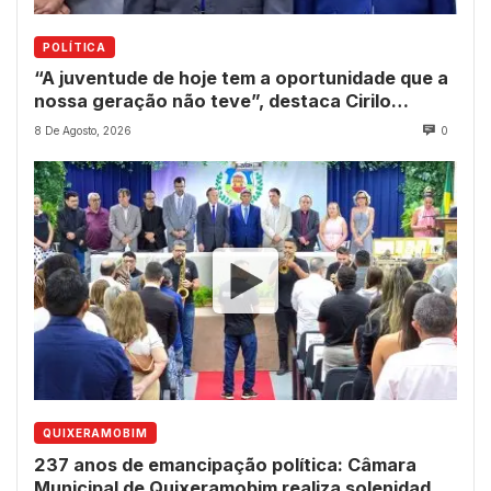
POLÍTICA
“A juventude de hoje tem a oportunidade que a
nossa geração não teve”, destaca Cirilo
Pimenta durante Sessão Solene
8 De Agosto, 2026
0
QUIXERAMOBIM
237 anos de emancipação política: Câmara
Municipal de Quixeramobim realiza solenidade