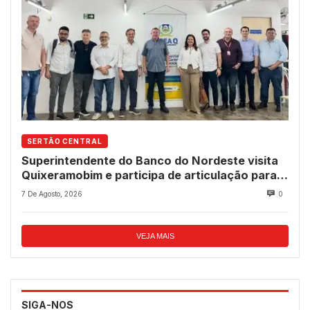
SERTÃO CENTRAL
Superintendente do Banco do Nordeste visita
Quixeramobim e participa de articulação para
avanço do futuro shopping
7 De Agosto, 2026
0
VEJA MAIS
SIGA-NOS