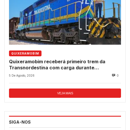
QUIXERAMOBIM
Quixeramobim receberá primeiro trem da
Transnordestina com carga durante
programação de aniversário do município
5 De Agosto, 2026
0
VEJA MAIS
SIGA-NOS