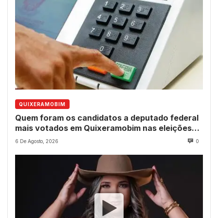
QUIXERAMOBIM
Quem foram os candidatos a deputado federal
mais votados em Quixeramobim nas eleições
de 2022?
6 De Agosto, 2026
0