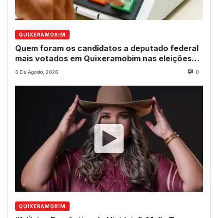
QUIXERAMOBIM
Quem foram os candidatos a deputado federal
mais votados em Quixeramobim nas eleições
de 2022?
6 De Agosto, 2026
0
QUIXERAMOBIM