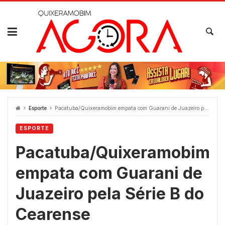
Skip
to
content
Esporte
Pacatuba/Quixeramobim empata com Guarani de Juazeiro pela Série B do Cearense
ESPORTE
Pacatuba/Quixeramobim
empata com Guarani de
Juazeiro pela Série B do
Cearense