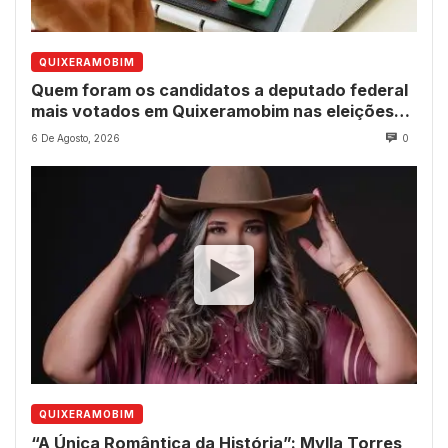
QUIXERAMOBIM
Quem foram os candidatos a deputado federal
mais votados em Quixeramobim nas eleições
de 2022?
6 De Agosto, 2026
0
QUIXERAMOBIM
“A Única Romântica da História”: Mylla Torres