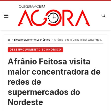
Skip
to
content
Desenvolvimento Econômico
Afrânio Feitosa visita maior concentradora de redes de supermercados do Nordeste
DESENVOLVIMENTO ECONÔMICO
Afrânio Feitosa visita
maior concentradora de
redes de
supermercados do
Nordeste