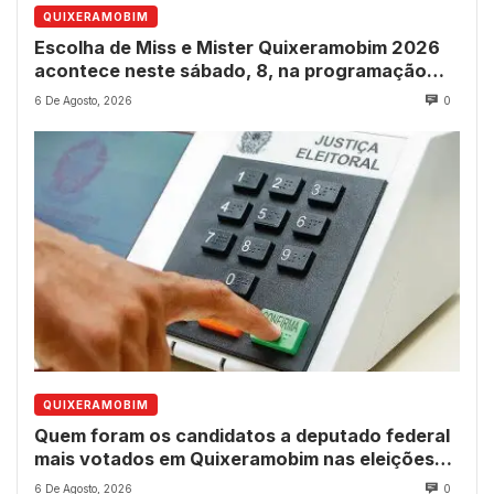
QUIXERAMOBIM
Escolha de Miss e Mister Quixeramobim 2026
acontece neste sábado, 8, na programação
dos 237 anos do município
6 De Agosto, 2026
0
QUIXERAMOBIM
Quem foram os candidatos a deputado federal
mais votados em Quixeramobim nas eleições
de 2022?
6 De Agosto, 2026
0