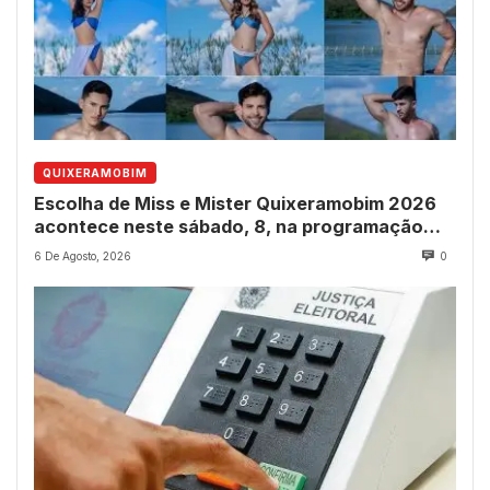
QUIXERAMOBIM
Escolha de Miss e Mister Quixeramobim 2026
acontece neste sábado, 8, na programação
dos 237 anos do município
6 De Agosto, 2026
0