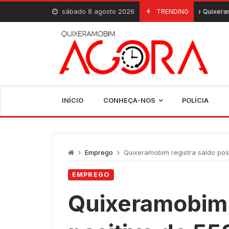
Skip
sábado 8 agosto 2026
Escolas de Quixeramobim registram
TRENDING
7 De Agosto, 2026
to
content
INÍCIO
CONHEÇA-NOS
POLÍCIA
Emprego
Quixeramobim registra saldo posi
EMPREGO
Quixeramobim 