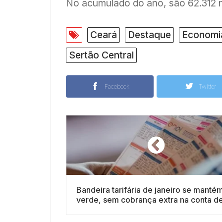
No acumulado do ano, são 62.312 n
Ceará
Destaque
Economi
Sertão Central
Facebook
Twitter
Bandeira tarifária de janeiro se manté
verde, sem cobrança extra na conta d
luz