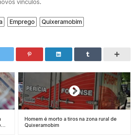
ovos vínculos.
a
Emprego
Quixeramobim
m
Homem é morto a tiros na zona rural de
e
Quixeramobim