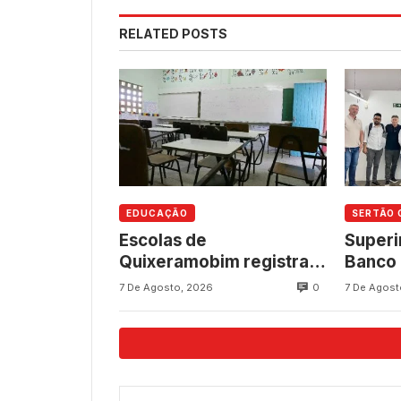
RELATED POSTS
EDUCAÇÃO
SERTÃO 
Escolas de
Superi
Quixeramobim registram
Banco 
avanços no Ideb 2025
Quixe
0
7 De Agosto, 2026
7 De Agost
nos anos finais do Ensino
partic
Fundamental
para a
shopp