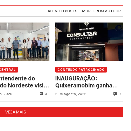
RELATED POSTS
MORE FROM AUTHOR
CENTRAL
CONTEÚDO PATROCINADO
ntendente do
INAUGURAÇÃO:
do Nordeste visita
Quixeramobim ganha
ramobim e
novo empreendimento
0
0
o, 2026
6 De Agosto, 2026
ipa de articulação
da Consultar
vanço do futuro
Suplementos
VEJA MAIS
ing