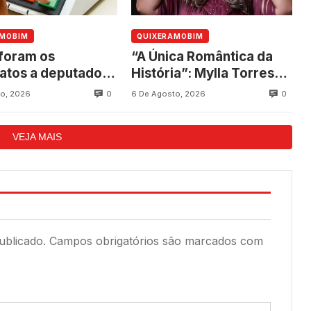
AMOBIM
QUIXERAMOBIM
foram os
“A Única Romântica da
atos a deputado
História”: Mylla Torres
l mais votados em
grava novo audiovisual
0
0
o, 2026
6 De Agosto, 2026
ramobim nas
es de 2022?
VEJA MAIS
ublicado.
Campos obrigatórios são marcados com