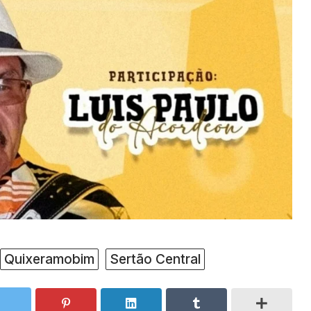
Quixeramobim
Sertão Central