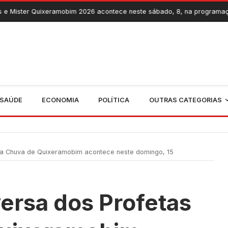
bim 2026 acontece neste sábado, 8, na programação dos 237 anos do 
SAÚDE
ECONOMIA
POLÍTICA
OUTRAS CATEGORIAS
da Chuva de Quixeramobim acontece neste domingo, 15
ersa dos Profetas