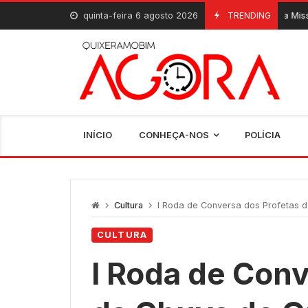
Skip
quinta-feira 6 agosto 2026
Escolha da Miss e Mister Quixeramo
TRENDING
6 De Agosto, 2026
to
content
INÍCIO
CONHEÇA-NOS
POLÍCIA
Cultura
I Roda de Conversa dos Profetas 
CULTURA
I Roda de Conv