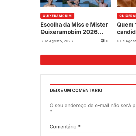
QUIXERAMOBIM
QUIXER
Escolha da Miss e Mister
Quem 
Quixeramobim 2026
candid
acontece neste sábado,
federa
0
6 De Agosto, 2026
6 De Agost
8, na programação dos
Quixe
237 anos do município
eleiçõ
DEIXE UM COMENTÁRIO
O seu endereço de e-mail não será p
*
Comentário
*