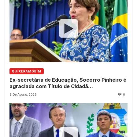
QUIXERAMOBIM
Ex-secretária de Educação, Socorro Pinheiro é
agraciada com Título de Cidadã
Quixeramobinense
8 De Agosto, 2026
0