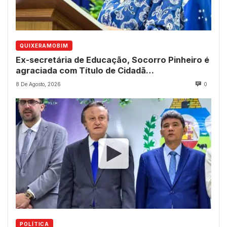
QUIXERAMOBIM
Ex-secretária de Educação, Socorro Pinheiro é
agraciada com Título de Cidadã
Quixeramobinense
8 De Agosto, 2026
0
POLÍTICA