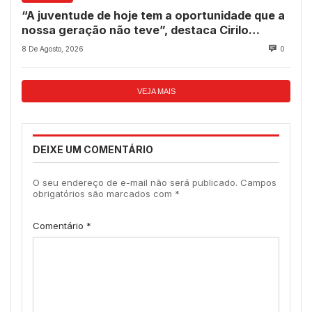
“A juventude de hoje tem a oportunidade que a
nossa geração não teve”, destaca Cirilo
Pimenta durante Sessão Solene
8 De Agosto, 2026
0
VEJA MAIS
DEIXE UM COMENTÁRIO
O seu endereço de e-mail não será publicado.
Campos
obrigatórios são marcados com
*
Comentário
*