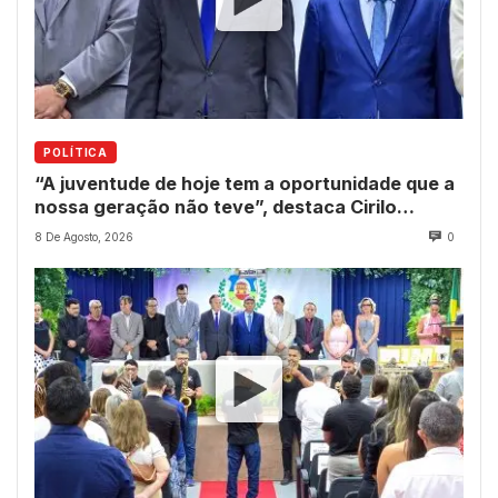
POLÍTICA
“A juventude de hoje tem a oportunidade que a
nossa geração não teve”, destaca Cirilo
Pimenta durante Sessão Solene
8 De Agosto, 2026
0