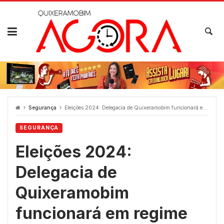
Skip
to
content
Segurança
Eleições 2024: Delegacia de Quixeramobim funcionará em regime de plantão neste fim de semana
SEGURANÇA
Eleições 2024:
Delegacia de
Quixeramobim
funcionará em regime