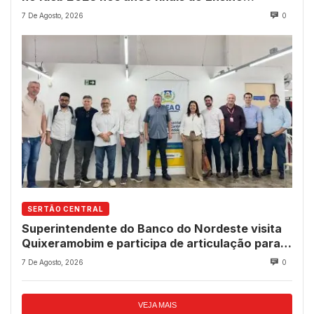
Fundamental
7 De Agosto, 2026
0
SERTÃO CENTRAL
Superintendente do Banco do Nordeste visita
Quixeramobim e participa de articulação para
avanço do futuro shopping
7 De Agosto, 2026
0
VEJA MAIS