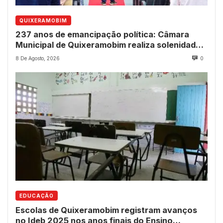
QUIXERAMOBIM
237 anos de emancipação política: Câmara
Municipal de Quixeramobim realiza solenidade
para entrega de comendas e títulos
8 De Agosto, 2026
0
EDUCAÇÃO
Escolas de Quixeramobim registram avanços
no Ideb 2025 nos anos finais do Ensino