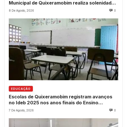
Municipal de Quixeramobim realiza solenidade
para entrega de comendas e títulos
8 De Agosto, 2026
0
EDUCAÇÃO
Escolas de Quixeramobim registram avanços
no Ideb 2025 nos anos finais do Ensino
Fundamental
7 De Agosto, 2026
0