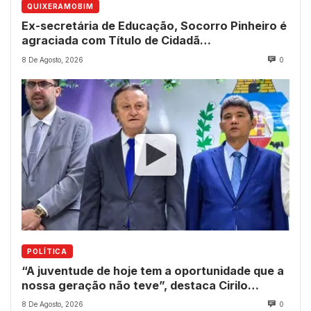
QUIXERAMOBIM
Ex-secretária de Educação, Socorro Pinheiro é
agraciada com Título de Cidadã
Quixeramobinense
8 De Agosto, 2026
0
POLÍTICA
“A juventude de hoje tem a oportunidade que a
nossa geração não teve”, destaca Cirilo
Pimenta durante Sessão Solene
8 De Agosto, 2026
0