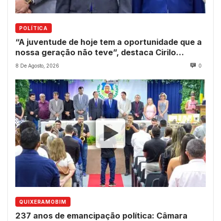
POLÍTICA
“A juventude de hoje tem a oportunidade que a
nossa geração não teve”, destaca Cirilo
Pimenta durante Sessão Solene
8 De Agosto, 2026
0
QUIXERAMOBIM
237 anos de emancipação política: Câmara