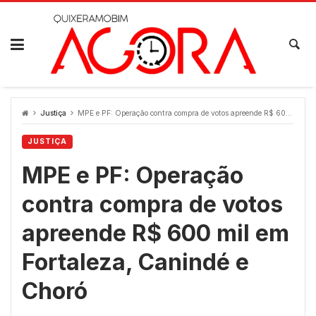
Skip
to
content
Justiça
MPE e PF: Operação contra compra de votos apreende R$ 600 mil em Fortaleza, Canindé e Choró
JUSTIÇA
MPE e PF: Operação
contra compra de votos
apreende R$ 600 mil em
Fortaleza, Canindé e
Choró