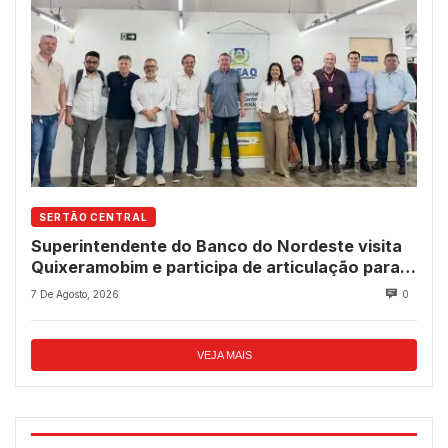
SERTÃO CENTRAL
Superintendente do Banco do Nordeste visita
Quixeramobim e participa de articulação para
avanço do futuro shopping
7 De Agosto, 2026
0
VEJA MAIS