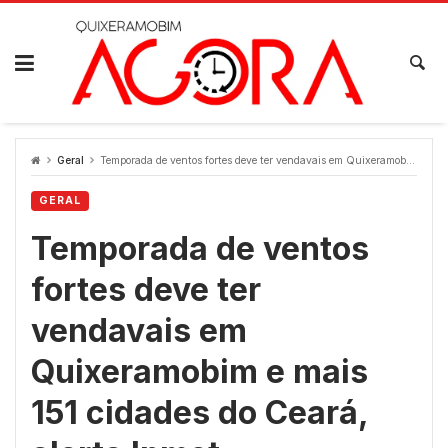
Skip
to
content
Geral
Temporada de ventos fortes deve ter vendavais em Quixeramobim e mais 151 cidades do Ceará, alerta Inmet
GERAL
Temporada de ventos
fortes deve ter
vendavais em
Quixeramobim e mais
151 cidades do Ceará,