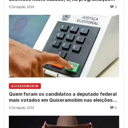
dos 237 anos do município
6 De Agosto, 2026
0
QUIXERAMOBIM
Quem foram os candidatos a deputado federal
mais votados em Quixeramobim nas eleições
de 2022?
6 De Agosto, 2026
0