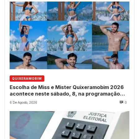
QUIXERAMOBIM
Escolha de Miss e Mister Quixeramobim 2026
acontece neste sábado, 8, na programação
dos 237 anos do município
6 De Agosto, 2026
0