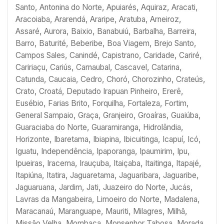
Santo, Antonina do Norte, Apuiarés, Aquiraz, Aracati,
Aracoiaba, Ararendá, Araripe, Aratuba, Arneiroz,
Assaré, Aurora, Baixio, Banabuiú, Barbalha, Barreira,
Barro, Baturité, Beberibe, Boa Viagem, Brejo Santo,
Campos Sales, Canindé, Capistrano, Caridade, Cariré,
Caririaçu, Cariús, Carnaubal, Cascavel, Catarina,
Catunda, Caucaia, Cedro, Choró, Chorozinho, Crateús,
Crato, Croatá, Deputado Irapuan Pinheiro, Ererê,
Eusébio, Farias Brito, Forquilha, Fortaleza, Fortim,
General Sampaio, Graça, Granjeiro, Groaíras, Guaiúba,
Guaraciaba do Norte, Guaramiranga, Hidrolândia,
Horizonte, Ibaretama, Ibiapina, Ibicuitinga, Icapuí, Icó,
Iguatu, Independência, Ipaporanga, Ipaumirim, Ipu,
Ipueiras, Iracema, Irauçuba, Itaiçaba, Itaitinga, Itapajé,
Itapiúna, Itatira, Jaguaretama, Jaguaribara, Jaguaribe,
Jaguaruana, Jardim, Jati, Juazeiro do Norte, Jucás,
Lavras da Mangabeira, Limoeiro do Norte, Madalena,
Maracanaú, Maranguape, Mauriti, Milagres, Milhã,
Missão Velha, Mombaça, Monsenhor Tabosa, Morada