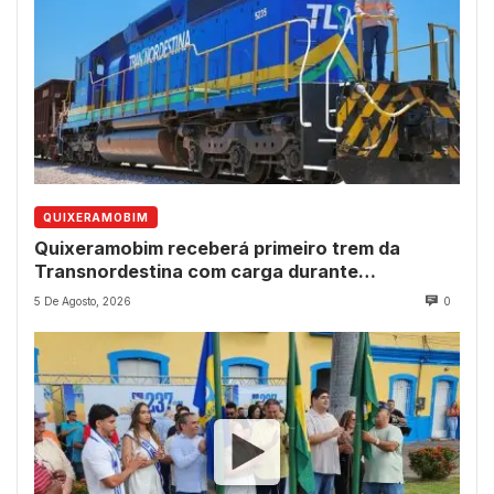
QUIXERAMOBIM
Quixeramobim receberá primeiro trem da
Transnordestina com carga durante
programação de aniversário do município
5 De Agosto, 2026
0