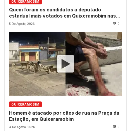
QUIXERAMOBIM
Quem foram os candidatos a deputado
estadual mais votados em Quixeramobim nas
eleições de 2022?
5 De Agosto, 2026
0
QUIXERAMOBIM
Homem é atacado por cães de rua na Praça da
Estação, em Quixeramobim
4 De Agosto, 2026
0