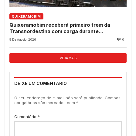
QUIXERAMOBIM
Quixeramobim receberá primeiro trem da
Transnordestina com carga durante
programação de aniversário do município
5 De Agosto, 2026
0
VEJA MAIS
DEIXE UM COMENTÁRIO
O seu endereço de e-mail não será publicado.
Campos
obrigatórios são marcados com
*
Comentário
*