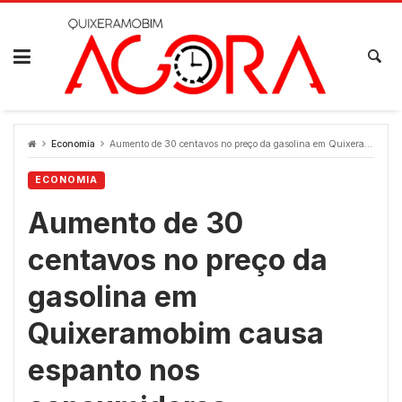
Skip
to
content
Economia
Aumento de 30 centavos no preço da gasolina em Quixeramobim causa espanto nos consumidores
ECONOMIA
Aumento de 30
centavos no preço da
gasolina em
Quixeramobim causa
espanto nos