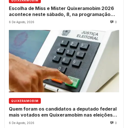
QUIXERAMOBIM
Escolha de Miss e Mister Quixeramobim 2026
acontece neste sábado, 8, na programação
dos 237 anos do município
6 De Agosto, 2026
0
QUIXERAMOBIM
Quem foram os candidatos a deputado federal
mais votados em Quixeramobim nas eleições
de 2022?
6 De Agosto, 2026
0