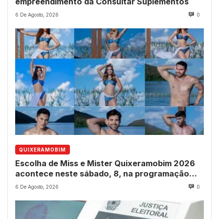
empreendimento da Consultar Suplementos
6 De Agosto, 2026
0
QUIXERAMOBIM
Escolha de Miss e Mister Quixeramobim 2026
acontece neste sábado, 8, na programação
dos 237 anos do município
6 De Agosto, 2026
0