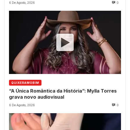
de 2022?
6 De Agosto, 2026
0
QUIXERAMOBIM
“A Única Romântica da História”: Mylla Torres
grava novo audiovisual
6 De Agosto, 2026
0