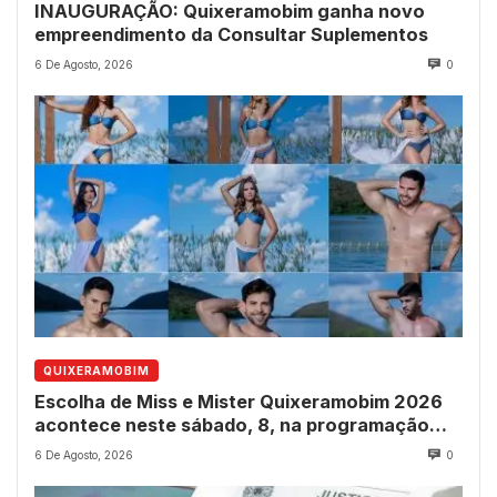
INAUGURAÇÃO: Quixeramobim ganha novo
empreendimento da Consultar Suplementos
6 De Agosto, 2026
0
QUIXERAMOBIM
Escolha de Miss e Mister Quixeramobim 2026
acontece neste sábado, 8, na programação
dos 237 anos do município
6 De Agosto, 2026
0