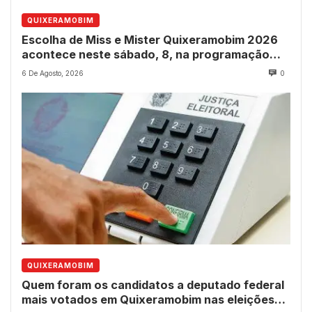
QUIXERAMOBIM
Escolha de Miss e Mister Quixeramobim 2026
acontece neste sábado, 8, na programação
dos 237 anos do município
6 De Agosto, 2026
0
QUIXERAMOBIM
Quem foram os candidatos a deputado federal
mais votados em Quixeramobim nas eleições