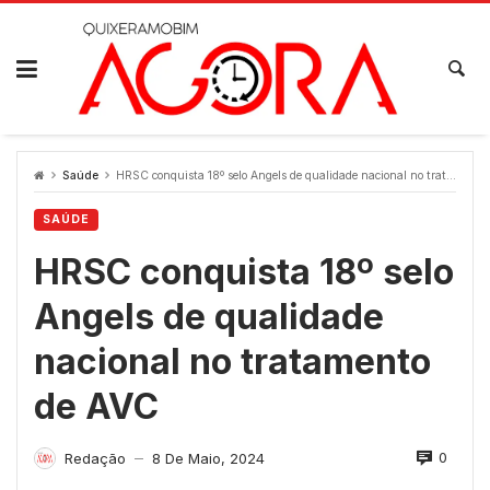
Skip
to
content
Saúde
HRSC conquista 18º selo Angels de qualidade nacional no tratamento de AVC
SAÚDE
HRSC conquista 18º selo
Angels de qualidade
nacional no tratamento
de AVC
0
Redação
8 De Maio, 2024
—