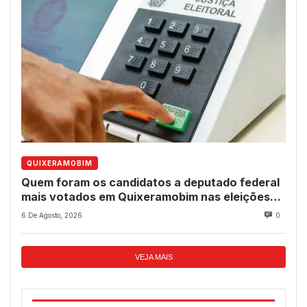
QUIXERAMOBIM
Quem foram os candidatos a deputado federal
mais votados em Quixeramobim nas eleições
de 2022?
6 De Agosto, 2026
0
VEJA MAIS