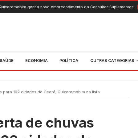
 ganha novo empreendimento da Consultar Suplementos
6 De Ag
SAÚDE
ECONOMIA
POLÍTICA
OUTRAS CATEGORIAS
as para 102 cidades do Ceará; Quixeramobim na lista
erta de chuvas