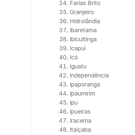
Farias Brito
Granjeiro
Hidrolândia
Ibaretama
Ibicuitinga
Icapuí
Icó
Iguatu
Independência
Ipaporanga
Ipaumirim
Ipu
Ipueiras
Iracema
Itaiçaba