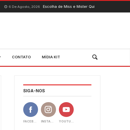
Escolha de Miss e Mister Quixeramobim 2026 acontece nest
osto, 2026
CONTATO
MÍDIA KIT
SIGA-NOS
FACEBOOK
INSTAGRAM
YOUTUBE