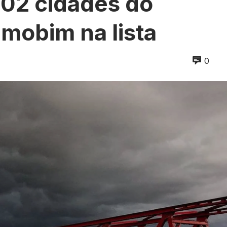
102 cidades do
mobim na lista
0