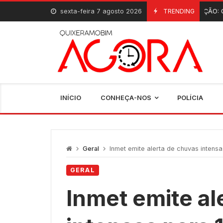
Skip
sexta-feira 7 agosto 2026
INAUGURAÇÃO: Quixeramobim
TRENDING
6 De Agosto, 2026
to
content
INÍCIO
CONHEÇA-NOS
POLÍCIA
Geral
Inmet emite alerta de chuvas intens
GERAL
Inmet emite al