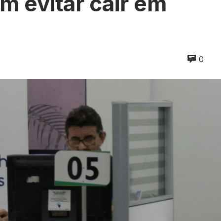
 evitar cair em
0