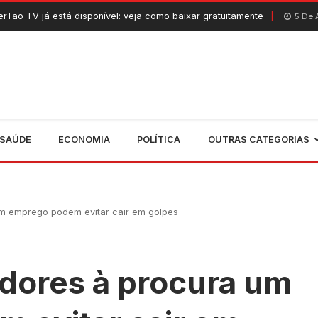
tá disponível: veja como baixar gratuitamente
C
5 De Agosto, 2026
SAÚDE
ECONOMIA
POLÍTICA
OUTRAS CATEGORIAS
m emprego podem evitar cair em golpes
dores à procura um