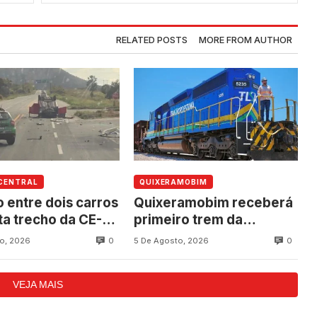
RELATED POSTS
MORE FROM AUTHOR
CENTRAL
QUIXERAMOBIM
o entre dois carros
Quixeramobim receberá
ta trecho da CE-
primeiro trem da
tre Quixadá e
Transnordestina com
0
0
o, 2026
5 De Agosto, 2026
ramobim
carga durante
programação de
VEJA MAIS
aniversário do município