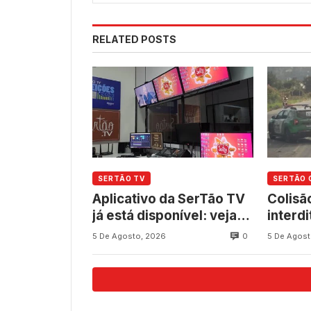
RELATED POSTS
SERTÃO TV
SERTÃO 
Aplicativo da SerTão TV
Colisã
já está disponível: veja
interdi
como baixar
060 en
0
5 De Agosto, 2026
5 De Agost
gratuitamente
Quixe