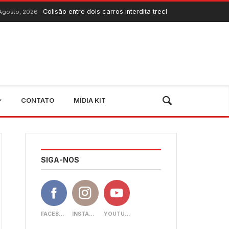
olisão entre dois carros interdita trecho da CE-060 entre Quixadá e Q
CONTATO
MÍDIA KIT
SIGA-NOS
FACEBOOK
INSTAGRAM
YOUTUBE