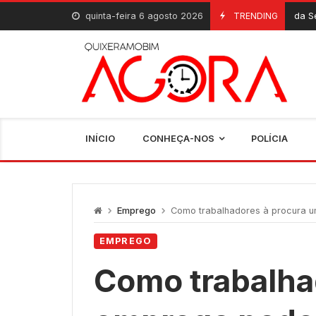
Skip
quinta-feira 6 agosto 2026
Aplicativo da SerTão TV já es
TRENDING
5 De Agosto, 2026
to
content
INÍCIO
CONHEÇA-NOS
POLÍCIA
Emprego
Como trabalhadores à procura u
EMPREGO
Como trabalha