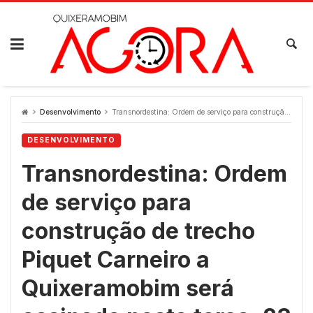
Skip
to
content
Desenvolvimento
Transnordestina: Ordem de serviço para construção de trecho Piquet Carneiro a Quixeramobim será assinada nesta terça, 23
DESENVOLVIMENTO
Transnordestina: Ordem
de serviço para
construção de trecho
Piquet Carneiro a
Quixeramobim será