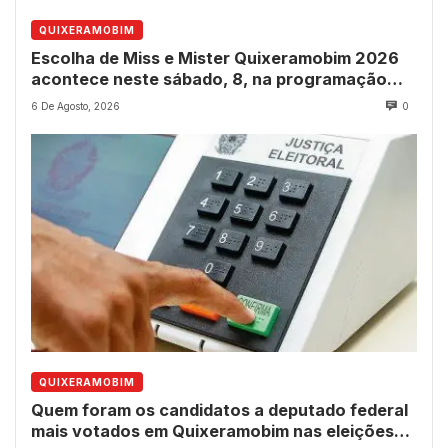
QUIXERAMOBIM
Escolha de Miss e Mister Quixeramobim 2026
acontece neste sábado, 8, na programação
dos 237 anos do município
6 De Agosto, 2026
0
QUIXERAMOBIM
Quem foram os candidatos a deputado federal
mais votados em Quixeramobim nas eleições