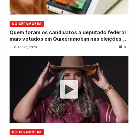
QUIXERAMOBIM
Quem foram os candidatos a deputado federal
mais votados em Quixeramobim nas eleições
de 2022?
6 De Agosto, 2026
0
QUIXERAMOBIM