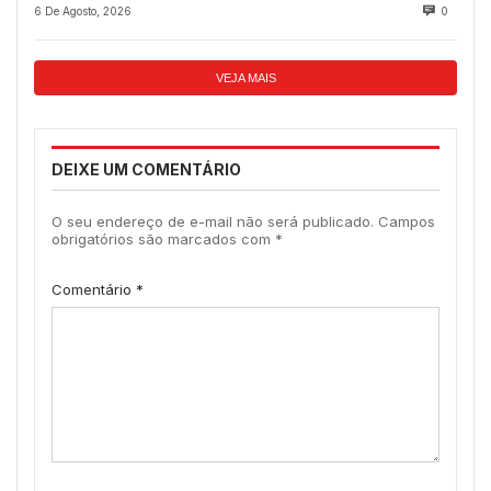
de 2022?
6 De Agosto, 2026
0
VEJA MAIS
DEIXE UM COMENTÁRIO
O seu endereço de e-mail não será publicado.
Campos
obrigatórios são marcados com
*
Comentário
*