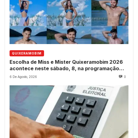
QUIXERAMOBIM
Escolha de Miss e Mister Quixeramobim 2026
acontece neste sábado, 8, na programação
dos 237 anos do município
6 De Agosto, 2026
0