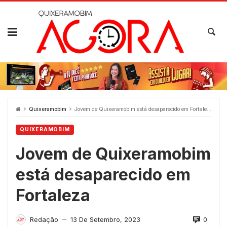
Skip
to
content
Quixeramobim
Jovem de Quixeramobim está desaparecido em Fortaleza
QUIXERAMOBIM
Jovem de Quixeramobim
está desaparecido em
Fortaleza
0
Redação
13 De Setembro, 2023
—