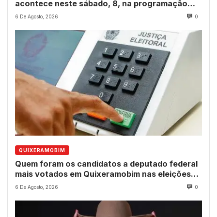
acontece neste sábado, 8, na programação
dos 237 anos do município
6 De Agosto, 2026
0
QUIXERAMOBIM
Quem foram os candidatos a deputado federal
mais votados em Quixeramobim nas eleições
de 2022?
6 De Agosto, 2026
0