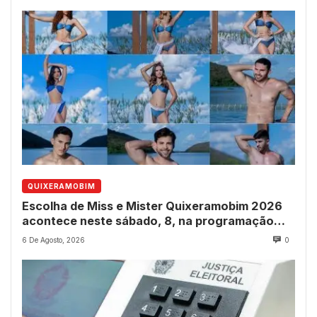
QUIXERAMOBIM
Escolha de Miss e Mister Quixeramobim 2026
acontece neste sábado, 8, na programação
dos 237 anos do município
6 De Agosto, 2026
0