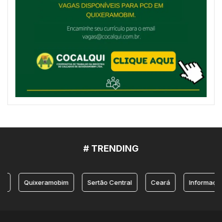
# TRENDING
Quixeramobim
Sertão Central
Ceará
Informação