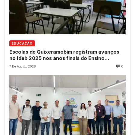
EDUCAÇÃO
Escolas de Quixeramobim registram avanços
no Ideb 2025 nos anos finais do Ensino
Fundamental
7 De Agosto, 2026
0