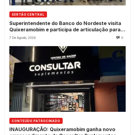
SERTÃO CENTRAL
Superintendente do Banco do Nordeste visita
Quixeramobim e participa de articulação para
avanço do futuro shopping
7 De Agosto, 2026
0
CONTEÚDO PATROCINADO
INAUGURAÇÃO: Quixeramobim ganha novo