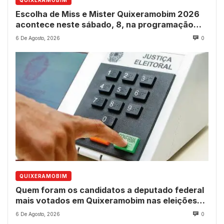
Escolha de Miss e Mister Quixeramobim 2026
acontece neste sábado, 8, na programação
dos 237 anos do município
6 De Agosto, 2026
0
QUIXERAMOBIM
Quem foram os candidatos a deputado federal
mais votados em Quixeramobim nas eleições
de 2022?
6 De Agosto, 2026
0