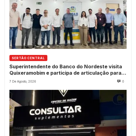
SERTÃO CENTRAL
Superintendente do Banco do Nordeste visita
Quixeramobim e participa de articulação para
avanço do futuro shopping
7 De Agosto, 2026
0