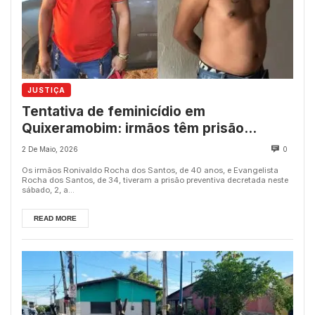
JUSTIÇA
Tentativa de feminicídio em
Quixeramobim: irmãos têm prisão
preventiva decretada
2 De Maio, 2026
0
Os irmãos Ronivaldo Rocha dos Santos, de 40 anos, e Evangelista
Rocha dos Santos, de 34, tiveram a prisão preventiva decretada neste
sábado, 2, a...
READ MORE