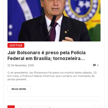
JUSTIÇA
Jair Bolsonaro é preso pela Polícia
Federal em Brasília; tornozeleira
eletrônica tentou ser violada
22 De Novembro, 2025
0
O ex-presidente Jair Bolsonaro foi preso na manhã deste sábado, 22.
Em nota, a Polícia Federal informou que cumpriu um mandado de
prisão preventi...
READ MORE