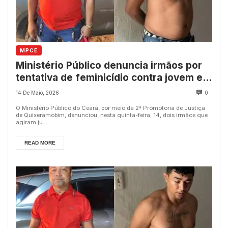
MPCE
Ministério Público denuncia irmãos por
tentativa de feminicídio contra jovem em
Quixeramobim
14 De Maio, 2026
0
O Ministério Público do Ceará, por meio da 2ª Promotoria de Justiça
de Quixeramobim, denunciou, nesta quinta-feira, 14, dois irmãos que
agiram ju...
READ MORE