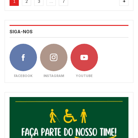
1
2
3
…
7
SIGA-NOS
FACEBOOK
INSTAGRAM
YOUTUBE