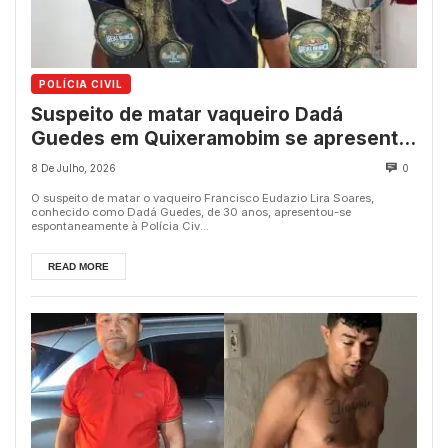
POLÍCIA CIVIL
Suspeito de matar vaqueiro Dadá
Guedes em Quixeramobim se apresenta
à Polícia Civil
8 De Julho, 2026
0
O suspeito de matar o vaqueiro Francisco Eudazio Lira Soares,
conhecido como Dadá Guedes, de 30 anos, apresentou-se
espontaneamente à Polícia Civ...
READ MORE