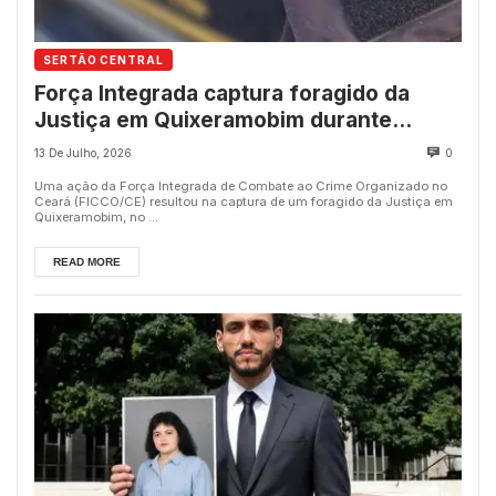
SERTÃO CENTRAL
Força Integrada captura foragido da
Justiça em Quixeramobim durante
operação no Ceará
13 De Julho, 2026
0
Uma ação da Força Integrada de Combate ao Crime Organizado no
Ceará (FICCO/CE) resultou na captura de um foragido da Justiça em
Quixeramobim, no ...
READ MORE