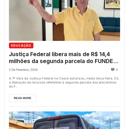
EDUCAÇÃO
Justiça Federal libera mais de R$ 14,4
milhões da segunda parcela do FUNDEF
para Quixeramobim, informa Cirilo
3 De Fevereiro, 2026
0
Pimenta
A 7ª Vara da Justiça Federal no Ceará autorizou, nesta terça-feira, 03,
a liberação de recursos referentes à segunda parcela dos precatórios
do F...
READ MORE