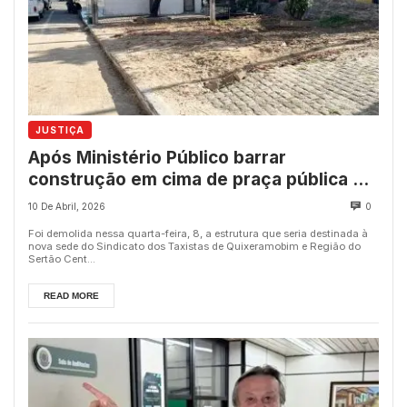
JUSTIÇA
Após Ministério Público barrar
construção em cima de praça pública em
Quixeramobim, obra é demolida
10 De Abril, 2026
0
Foi demolida nessa quarta-feira, 8, a estrutura que seria destinada à
nova sede do Sindicato dos Taxistas de Quixeramobim e Região do
Sertão Cent...
READ MORE