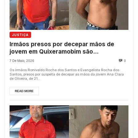
JUSTIÇA
Irmãos presos por decepar mãos de
jovem em Quixeramobim são
transferidos para presídio na Região
7 De Maio, 2026
0
Metropolitana de Fortaleza
Os irmãos Ronivaldo Rocha dos Santos e Evangelista Rocha dos
Santos, presos por suspeita de decepar as mãos da jovem Ana Clara
de Oliveira, de 21...
READ MORE